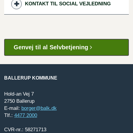
KONTAKT TIL SOCIAL VEJLEDNING
Genvej til al Selvbetjening
BALLERUP KOMMUNE
Hold-an Vej 7
2750 Ballerup
E-mail:
borger@balk.dk
Tlf.:
4477 2000
CVR-nr.: 58271713