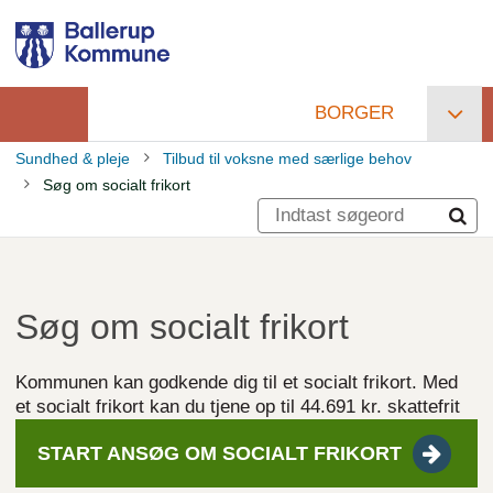
Gå
til
hovedindhold
BORGER
Primær
Sundhed & pleje
Tilbud til voksne med særlige behov
navigation
Søg om socialt frikort
Brødkrumme
Søg om socialt frikort
Kommunen kan godkende dig til et socialt frikort. Med
et socialt frikort kan du tjene op til 44.691 kr. skattefrit
START ANSØG OM SOCIALT
FRIKORT