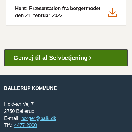
File
Hent: Præsentation fra borgermødet
den 21. februar 2023
Genvej til al Selvbetjening
BALLERUP KOMMUNE
Hold-an Vej 7
2750 Ballerup
E-mail:
borger@balk.dk
Tlf.:
4477 2000