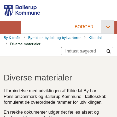
Gå
til
hovedindhold
BORGER
Primær
By & trafik
Bymidter, bydele og bykvarterer
Kildedal
navigation
Diverse materialer
Brødkrumme
Diverse materialer
I forbindelse med udviklingen af Kildedal By har
PensionDanmark og Ballerup Kommune i fællesskab
formuleret de overordnede rammer for udviklingen.
En række dokumenter udgør det fælles afsæt og