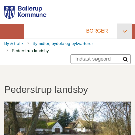
Gå
til
hovedindhold
BORGER
Primær
By & trafik
Bymidter, bydele og bykvarterer
navigation
Pederstrup landsby
Brødkrumme
Pederstrup landsby