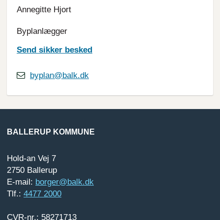
Annegitte Hjort
Byplanlægger
Send sikker besked
byplan@balk.dk
BALLERUP KOMMUNE
Hold-an Vej 7
2750 Ballerup
E-mail:
borger@balk.dk
Tlf.:
4477 2000
CVR-nr.: 58271713