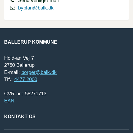
Send venligst mail
byplan@balk.dk
BALLERUP KOMMUNE
Hold-an Vej 7
2750 Ballerup
E-mail:
borger@balk.dk
Tlf.:
4477 2000
CVR-nr.: 58271713
EAN
KONTAKT OS