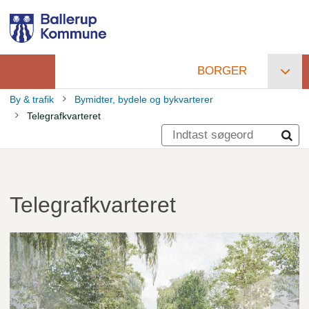
Gå
til
hovedindhold
BORGER
Primær
By & trafik
Bymidter, bydele og bykvarterer
navigation
Telegrafkvarteret
Brødkrumme
Telegrafkvarteret