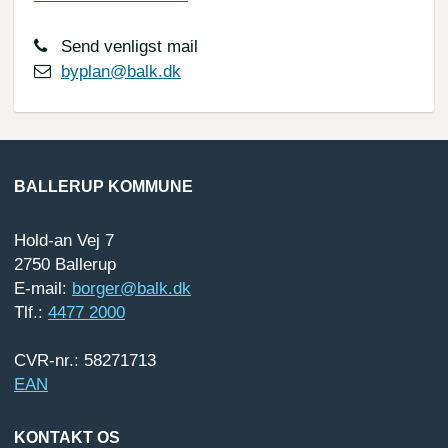
Send venligst mail
byplan@balk.dk
BALLERUP KOMMUNE
Hold-an Vej 7
2750 Ballerup
E-mail:
borger@balk.dk
Tlf.:
4477 2000
CVR-nr.: 58271713
EAN
KONTAKT OS