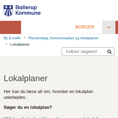
Gå
til
hovedindhold
BORGER
Primær
By & trafik
Planstrategi, kommuneplan og lokalplaner
navigation
Lokalplaner
Brødkrumme
Lokalplaner
Her kan du læse alt om, hvordan en lokalplan
udarbejdes.
Søger du en lokalplan?