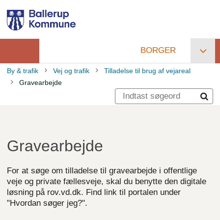
Gå
til
hovedindhold
BORGER
Primær
By & trafik
Vej og trafik
Tilladelse til brug af vejareal
navigation
Gravearbejde
Brødkrumme
Gravearbejde
For at søge om tilladelse til gravearbejde i offentlige
veje og private fællesveje, skal du benytte den digitale
løsning på rov.vd.dk. Find link til portalen under
"Hvordan søger jeg?".