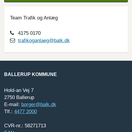
Team Trafik og Anlæg
4175 0170
trafikoganlaeg@balk.dk
BALLERUP KOMMUNE
Hold-an Vej 7
2750 Ballerup
E-mail:
borger@balk.dk
Tlf.:
4477 2000
CVR-nr.: 58271713