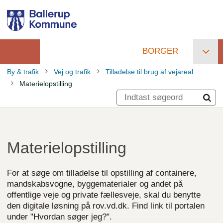
Gå
til
hovedindhold
BORGER
Primær
By & trafik
Vej og trafik
Tilladelse til brug af vejareal
navigation
Materielopstilling
Brødkrumme
Materielopstilling
For at søge om tilladelse til opstilling af containere,
mandskabsvogne, byggematerialer og andet på
offentlige veje og private fællesveje, skal du benytte
den digitale løsning på rov.vd.dk. Find link til portalen
under "Hvordan søger jeg?".