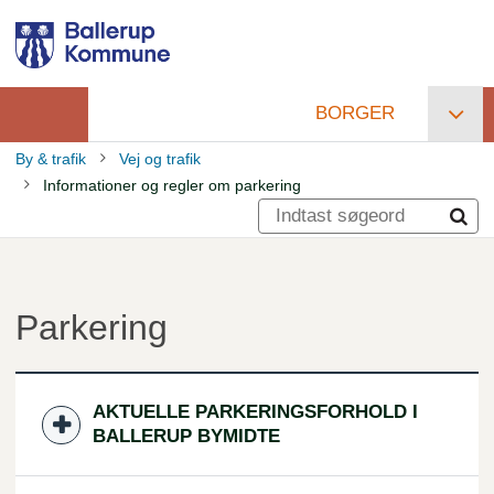
Gå
til
hovedindhold
BORGER
Primær
By & trafik
Vej og trafik
navigation
Informationer og regler om parkering
Brødkrumme
Parkering
AKTUELLE PARKERINGSFORHOLD I
BALLERUP BYMIDTE