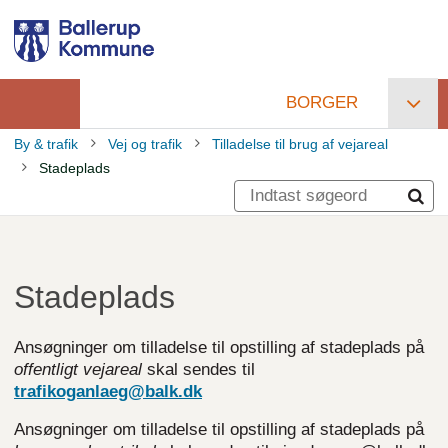
Gå
til
hovedindhold
BORGER
Primær
By & trafik
Vej og trafik
Tilladelse til brug af vejareal
navigation
Stadeplads
Brødkrumme
Stadeplads
Ansøgninger om tilladelse til opstilling af stadeplads på
offentligt vejareal
skal sendes til
trafikoganlaeg@balk.dk
Ansøgninger om tilladelse til opstilling af stadeplads på