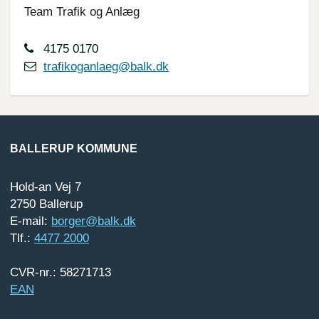
Team Trafik og Anlæg
4175 0170
trafikoganlaeg@balk.dk
BALLERUP KOMMUNE
Hold-an Vej 7
2750 Ballerup
E-mail:
borger@balk.dk
Tlf.:
4477 2000
CVR-nr.: 58271713
EAN