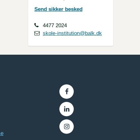
Send sikker besked
4477 2024
skole-institution@balk.dk
se