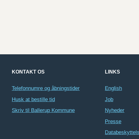
KONTAKT OS
LINKS
Telefonnumre og åbningstider
English
Husk at bestille tid
Job
Skriv til Ballerup Kommune
Nyheder
Presse
Databeskyttel