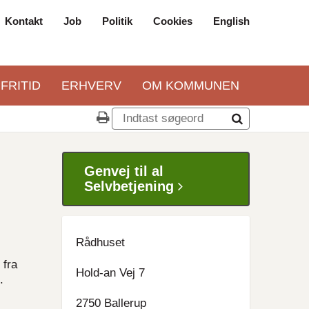
Kontakt
Job
Politik
Cookies
English
Top
navigation
 FRITID
ERHVERV
OM KOMMUNEN
Genvej til al
Selvbetjening
Rådhuset
 fra
Hold-an Vej 7
.
2750 Ballerup