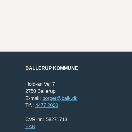
BALLERUP KOMMUNE
Hold-an Vej 7
2750 Ballerup
E-mail:
borger@balk.dk
Tlf.:
4477 2000
CVR-nr.: 58271713
EAN