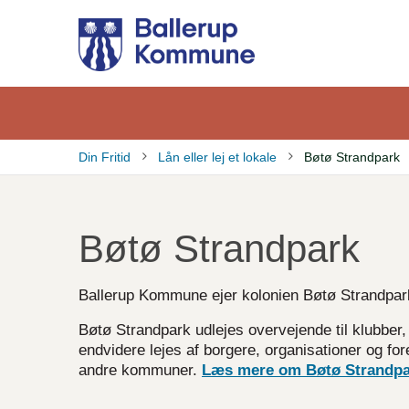
Gå
til
hovedindhold
Din Fritid
Lån eller lej et lokale
Bøtø Strandpark
Brødkrumme
Bøtø Strandpark
Ballerup Kommune ejer kolonien Bøtø Strandpar
Bøtø Strandpark udlejes overvejende til klubber
endvidere lejes af borgere, organisationer og
for
andre kommuner.
Læs mere om Bøtø Strandpa