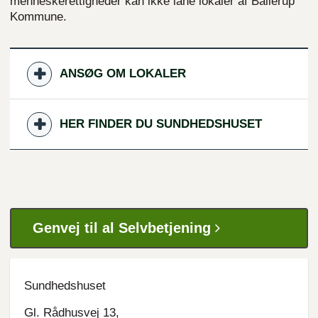
menneskerettigheder kan ikke låne lokaler af Ballerup
Kommune.
ANSØG OM LOKALER
HER FINDER DU SUNDHEDSHUSET
Genvej til al Selvbetjening
Sundhedshuset
Gl. Rådhusvej 13,