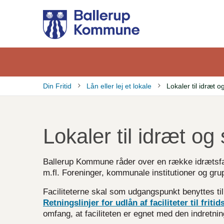
Gå
til
hovedindhold
Din Fritid
Lån eller lej et lokale
Lokaler til idræt o
Brødkrumme
Lokaler til idræt og 
Ballerup Kommune råder over en række idrætsfaci
m.fl.
Foreninger, kommunale institutioner og grup
Faciliteterne skal som udgangspunkt benyttes ti
Retningslinjer for udlån af faciliteter til friti
omfang, at faciliteten er egnet med den indretni