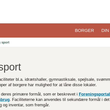
BORGER
DIN
Primær
navigation
g sport
sport
liteter bl.a. idrætshaller, gymnastiksale, spejlsale, svøm
per af borgere har mulighed for at låne disse lokaler.
l deres primære formål, som er beskrevet i
Foreningsporta
dsbrug
. Faciliteterne kan anvendes til sekundære formål i det
ng og inventar, som fremgår.