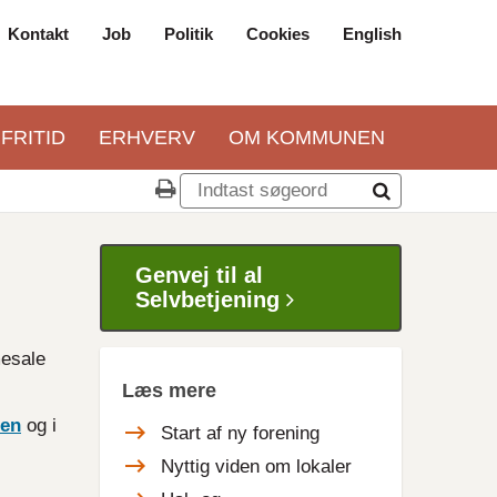
Kontakt
Job
Politik
Cookies
English
Top
navigation
 FRITID
ERHVERV
OM KOMMUNEN
Genvej til al
Selvbetjening
mesale
Læs mere
len
og i
Start af ny forening
Nyttig viden om lokaler