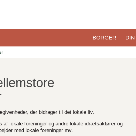
BORGER
DIN
Primær
navigation
er
ellemstore
r
venheder, der bidrager til det lokale liv.
 af l
okale foreninger og andre lokale idrætsaktører og
bejder med lokale foreninger mv.