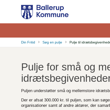
Gå
til
hovedindhold
Din Fritid
Søg en pulje
Pulje til idrætsbegivenhed
Brødkrumme
Pulje for små og m
idrætsbegivenhede
Puljen understøtter små og mellemstore idrætsbegi
Der er afsat 300.000 kr. til puljen, som kan søges
organisationer samt af a
ndre aktører, der samar