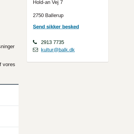
Hold-an Vej 7
2750 Ballerup
Send sikker besked
2913 7735
sninger
kultur@balk.dk
f vores