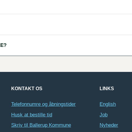
KE?
KONTAKT OS
LINKS
Telefonnumre og åbningstider
English
Husk at bestille tid
Job
Skriv til Ballerup Kommune
Nyheder