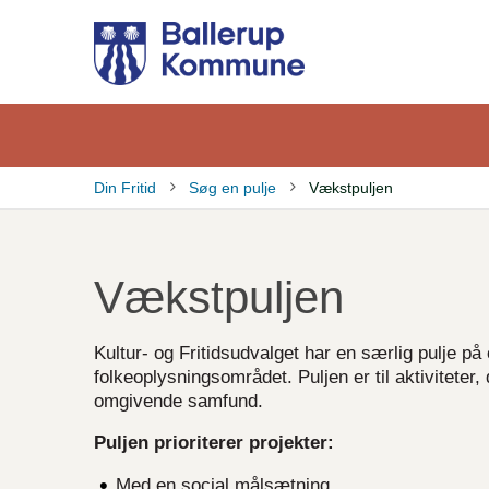
Gå
til
hovedindhold
Din Fritid
Søg en pulje
Vækstpuljen
Brødkrumme
Vækstpuljen
Kultur- og Fritidsudvalget har en særlig pulje på c
folkeoplysningsområdet. Puljen er til aktiviteter
omgivende samfund.
Puljen prioriterer projekter:
Med en social målsætning