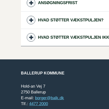
ANSØGNINGSFRIST
HVAD STØTTER VÆKSTPULJEN?
HVAD STØTTER VÆKSTPULJEN IK
BALLERUP KOMMUNE
Hold-an Vej 7
2750 Ballerup
E-mail:
borger@balk.dk
Tlf.:
4477 2000