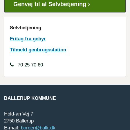
Genvej til al Selvbetjening
Selvbetjening
Fritag fra
gebyr
Tilmeld
genbrugsstation
70 25 70 60
BALLERUP KOMMUNE
Hold-an Vej 7
2750 Ballerup
E-mail:
borger@balk.dk