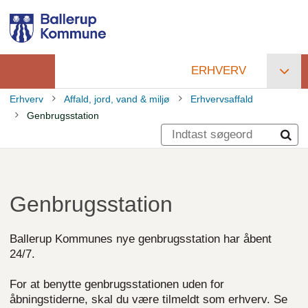
Gå
til
hovedindhold
ERHVERV
Primær
Erhverv
Affald, jord, vand & miljø
Erhvervsaffald
navigation
Genbrugsstation
Brødkrumme
Genbrugsstation
Ballerup Kommunes nye genbrugsstation har åbent
24/7.
For at benytte genbrugsstationen uden for
åbningstiderne, skal du være tilmeldt som erhverv. Se