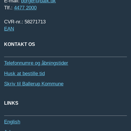
E-mail:
borger@balk.dk
Tlf.:
4477 2000
CVR-nr.: 58271713
EAN
KONTAKT OS
Telefonnumre og åbningstider
Husk at bestille tid
Skriv til Ballerup Kommune
LINKS
English