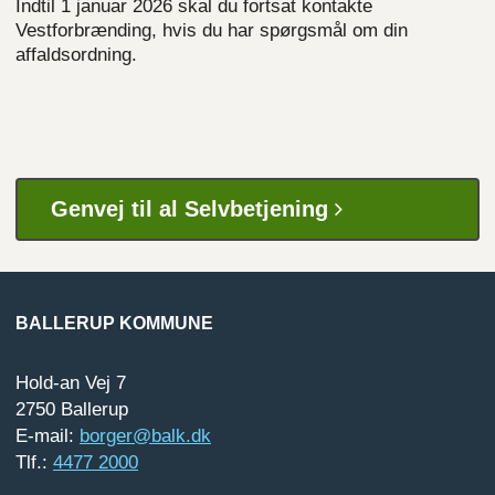
Indtil 1 januar 2026 skal du fortsat kontakte
Vestforbrænding, hvis du har spørgsmål om din
affaldsordning.
Genvej til al Selvbetjening
BALLERUP KOMMUNE
Hold-an Vej 7
2750 Ballerup
E-mail:
borger@balk.dk
Tlf.:
4477 2000