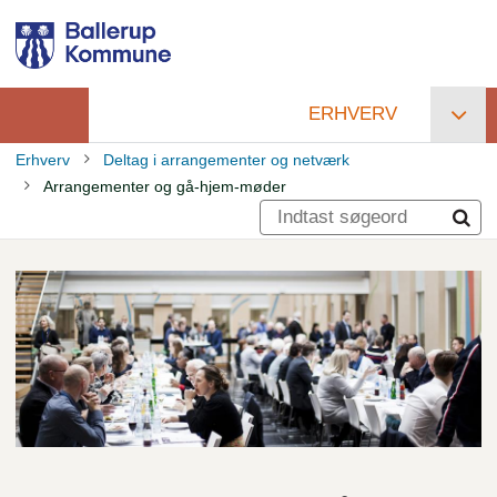
Gå
til
hovedindhold
ERHVERV
Primær
Erhverv
Deltag i arrangementer og netværk
navigation
Arrangementer og gå-hjem-møder
Brødkrumme