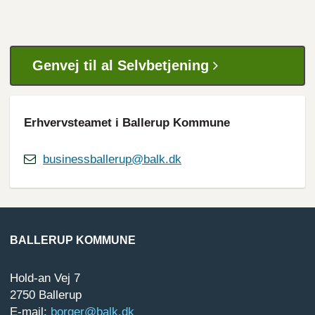
Genvej til al Selvbetjening
Erhvervsteamet i Ballerup Kommune
businessballerup@balk.dk
BALLERUP KOMMUNE
Hold-an Vej 7
2750 Ballerup
E-mail:
borger@balk.dk