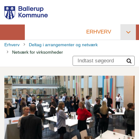
Gå
til
hovedindhold
ERHVERV
Primær
Erhverv
Deltag i arrangementer og netværk
navigation
Netværk for virksomheder
Brødkrumme