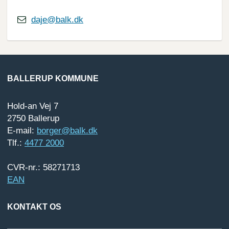
daje@balk.dk
BALLERUP KOMMUNE
Hold-an Vej 7
2750 Ballerup
E-mail:
borger@balk.dk
Tlf.:
4477 2000
CVR-nr.: 58271713
EAN
KONTAKT OS