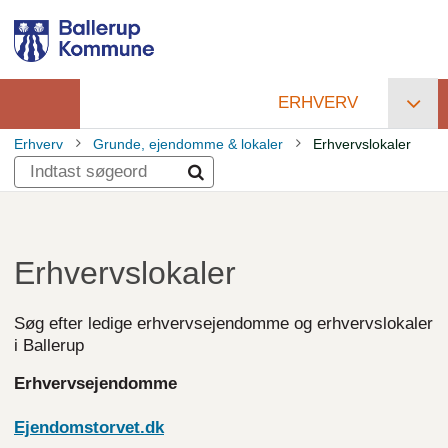
Gå
til
hovedindhold
ERHVERV
Primær
Erhverv
Grunde, ejendomme & lokaler
Erhvervslokaler
navigation
Brødkrumme
Erhvervslokaler
Søg efter ledige erhvervsejendomme og erhvervslokaler
i Ballerup
Erhvervsejendomme
Ejendomstorvet.dk