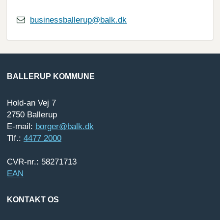
businessballerup@balk.dk
BALLERUP KOMMUNE
Hold-an Vej 7
2750 Ballerup
E-mail:
borger@balk.dk
Tlf.:
4477 2000
CVR-nr.: 58271713
EAN
KONTAKT OS