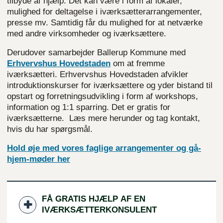
tilbyde af hjælp. Det kan være i form af lokaler,
mulighed for deltagelse i iværksætterarrangementer,
presse mv. Samtidig får du mulighed for at netværke
med andre virksomheder og iværksættere.
Derudover samarbejder Ballerup Kommune med
Erhvervshus
Hovedstaden
om at fremme
iværksætteri. Erhvervshus Hovedstaden afvikler
introduktionskurser for iværksættere og yder bistand til
opstart og forretningsudvikling i form af workshops,
information og 1:1 sparring. Det er gratis for
iværksætterne. Læs mere herunder og tag kontakt,
hvis du har spørgsmål.
Hold øje med vores faglige arrangementer og gå-
hjem-møder her
FÅ GRATIS HJÆLP AF EN
IVÆRKSÆTTERKONSULENT