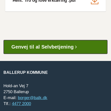
Hent: Tro og love erklæring .pdf
Genvej til al Selvbetjening
BALLERUP KOMMUNE
Hold-an Vej 7
2750 Ballerup
E-mail:
borger@balk.dk
Tlf.:
4477 2000