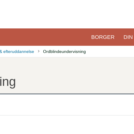
BORGER
DIN
Primær
navigation
 & efteruddannelse
Ordblindeundervisning
ing