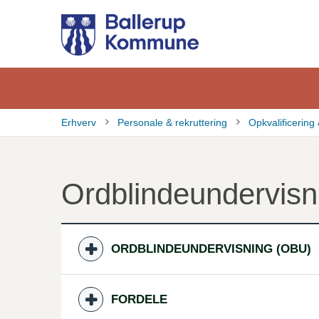
Gå
til
hovedindhold
Erhverv
Personale & rekruttering
Opkvalificering
Brødkrumme
Ordblindeundervisn
ORDBLINDEUNDERVISNING (OBU)
FORDELE