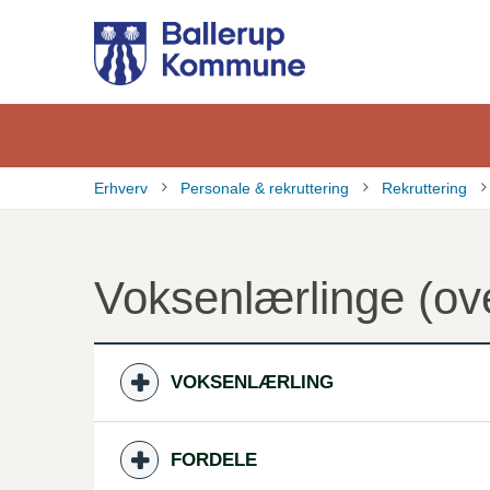
Gå
til
hovedindhold
Erhverv
Personale & rekruttering
Rekruttering
Brødkrumme
Voksenlærlinge (ove
VOKSENLÆRLING
FORDELE