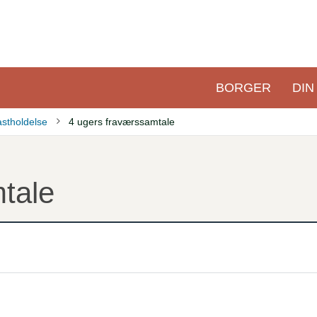
BORGER
DIN
Primær
navigation
astholdelse
4 ugers fraværssamtale
tale