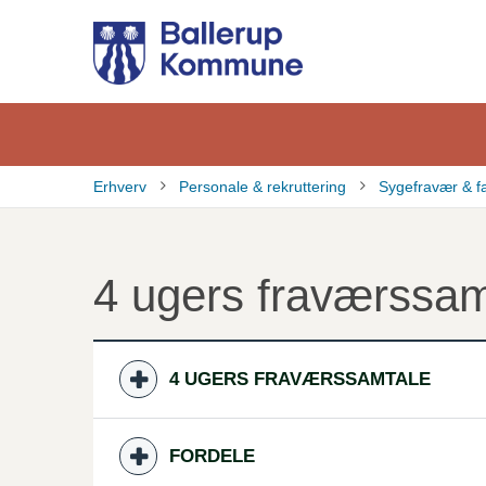
Gå
til
hovedindhold
Erhverv
Personale & rekruttering
Sygefravær & f
Brødkrumme
4 ugers fraværssam
4 UGERS FRAVÆRSSAMTALE
FORDELE