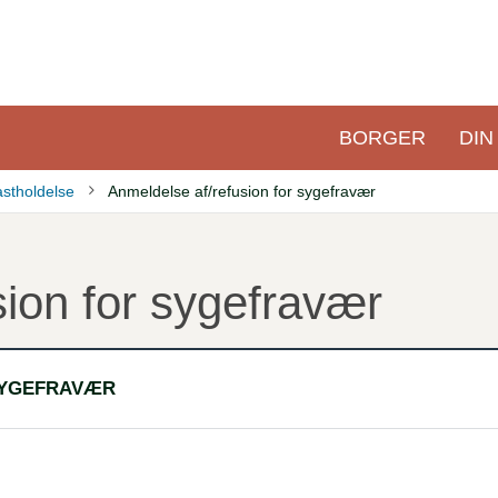
BORGER
DIN
Primær
navigation
astholdelse
Anmeldelse af/refusion for sygefravær
sion for sygefravær
SYGEFRAVÆR