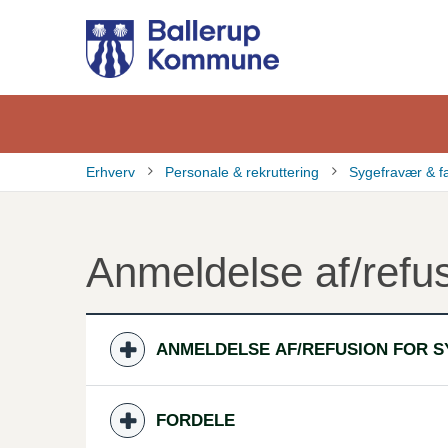
Gå
til
hovedindhold
Erhverv
Personale & rekruttering
Sygefravær & f
Brødkrumme
Anmeldelse af/refu
ANMELDELSE AF/REFUSION FOR 
FORDELE