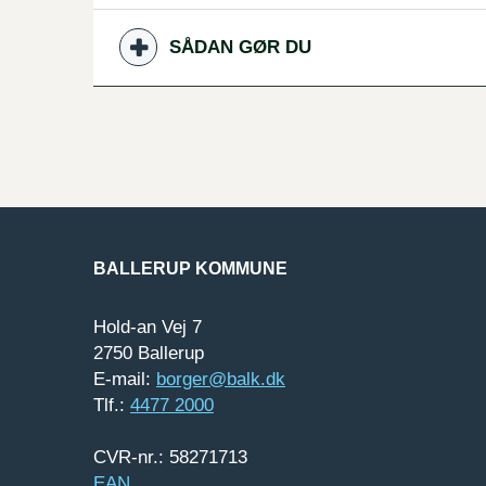
SÅDAN GØR DU
BALLERUP KOMMUNE
Hold-an Vej 7
2750 Ballerup
E-mail:
borger@balk.dk
Tlf.:
4477 2000
CVR-nr.: 58271713
EAN