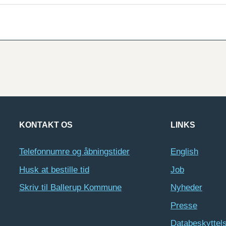
KONTAKT OS
LINKS
Telefonnumre og åbningstider
English
Husk at bestille tid
Job
Skriv til Ballerup Kommune
Nyheder
Presse
Databeskyttel