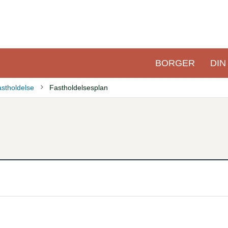
BORGER
DIN
Primær
navigation
astholdelse
Fastholdelsesplan