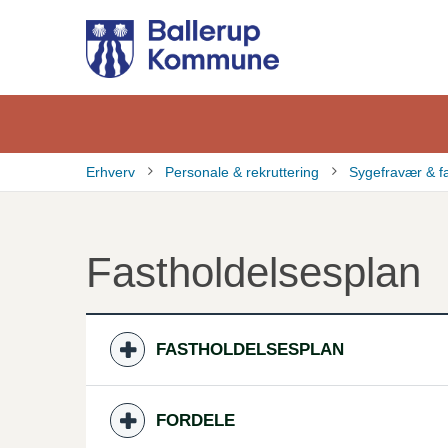
Gå
til
hovedindhold
Erhverv
Personale & rekruttering
Sygefravær & f
Brødkrumme
Fastholdelsesplan
FASTHOLDELSESPLAN
FORDELE