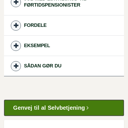
FØRTIDSPENSIONISTER
FORDELE
EKSEMPEL
SÅDAN GØR DU
Genvej til al Selvbetjening