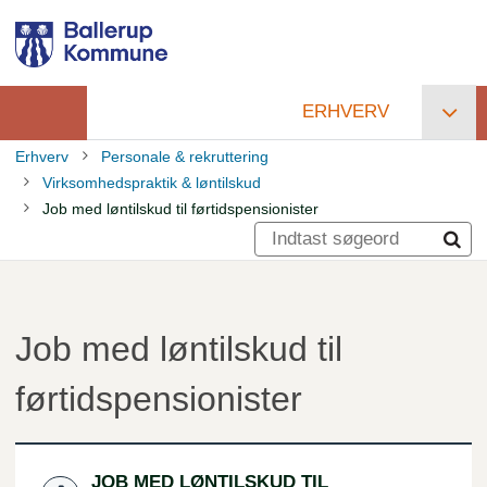
Gå
til
hovedindhold
ERHVERV
Primær
Erhverv
Personale & rekruttering
navigation
Virksomhedspraktik & løntilskud
Brødkrumme
Job med løntilskud til førtidspensionister
Job med løntilskud til
førtidspensionister
JOB MED LØNTILSKUD TIL