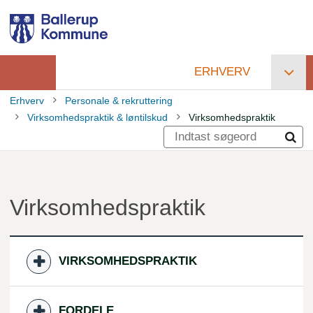
Gå
til
hovedindhold
ERHVERV
Primær
Erhverv
Personale & rekruttering
navigation
Virksomhedspraktik & løntilskud
Virksomhedspraktik
Brødkrumme
Virksomhedspraktik
VIRKSOMHEDSPRAKTIK
FORDELE