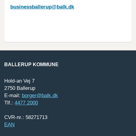
businessballerup@balk.dk
BALLERUP KOMMUNE
Hold-an Vej 7
2750 Ballerup
E-mail:
borger@balk.dk
Tlf.:
4477 2000
CVR-nr.: 58271713
EAN