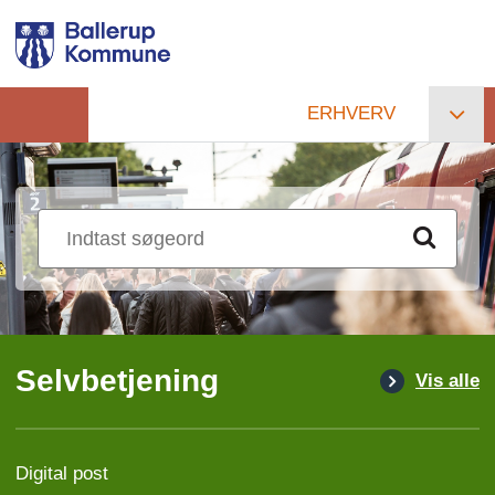
Gå
til
hovedindhold
ERHVERV
Primær
navigation
Selvbetjening
Vis alle
Digital post