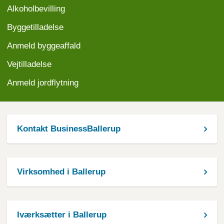
Alkoholbevilling
Byggetilladelse
Anmeld byggeaffald
Vejtilladelse
Anmeld jordflytning
Kontakt BusinessBallerup
Virksomhed i Ballerup
Iværksætter i Ballerup