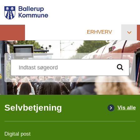
Gå
til
hovedindhold
ERHVERV
Primær
navigation
Selvbetjening
Vis alle
Digital post