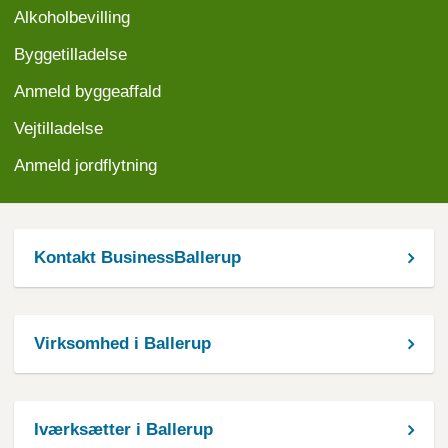
Alkoholbevilling
Byggetilladelse
Anmeld byggeaffald
Vejtilladelse
Anmeld jordflytning
Kontakt BusinessBallerup
Virksomhed i Ballerup
Iværksætter i Ballerup