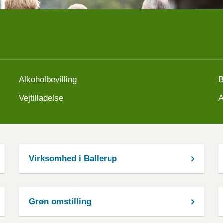
Alkoholbevilling
B
Vejtilladelse
A
Virksomhed i Ballerup
Grøn omstilling