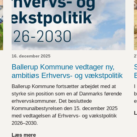
16. december 2025
2
Ballerup Kommune vedtager ny,
S
ambitiøs Erhvervs- og vækstpolitik
Ballerup Kommune fortsætter arbejdet med at
I
styrke sin position som en af Danmarks førende
b
erhvervskommuner. Det besluttede
e
Kommunalbestyrelsen den 15. december 2025
L
med vedtagelsen af Erhvervs- og vækstpolitik
2026–2030.
Læs mere