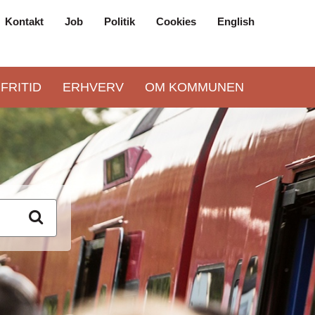
Kontakt
Job
Politik
Cookies
English
Top
navigation
 FRITID
ERHVERV
OM KOMMUNEN