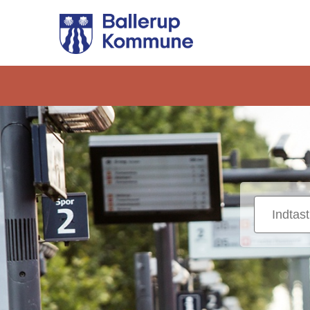
Gå
til
hovedindhold