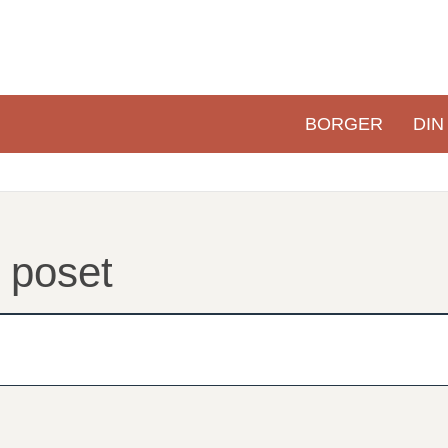
BORGER
DIN
Primær
navigation
 poset