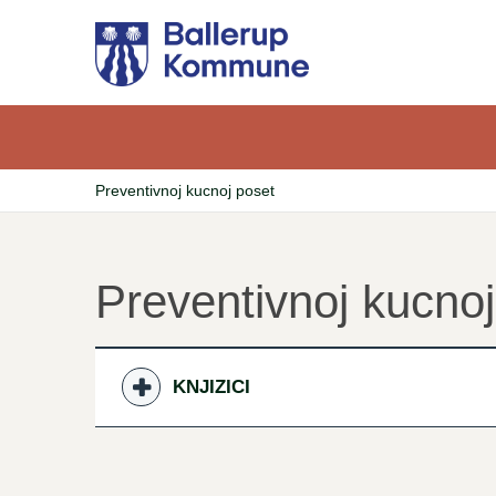
Gå
til
hovedindhold
Preventivnoj kucnoj poset
Brødkrumme
Preventivnoj kucnoj
KNJIZICI