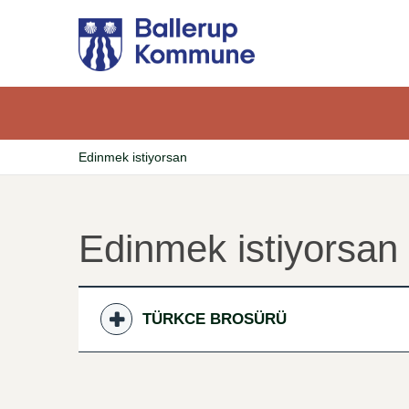
Gå
til
hovedindhold
Edinmek istiyorsan
Brødkrumme
Edinmek istiyorsan
TÜRKCE BROSÜRÜ