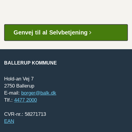
Genvej til al Selvbetjening
BALLERUP KOMMUNE
Hold-an Vej 7
2750 Ballerup
E-mail:
borger@balk.dk
Tlf.:
4477 2000
CVR-nr.: 58271713
EAN