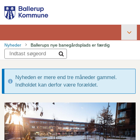
Gå
til
hovedindhold
Primær
Nyheder
Ballerups nye banegårdsplads er færdig
navigation
Brødkrumme
Nyheden er mere end tre måneder gammel.
Indholdet kan derfor være forældet.