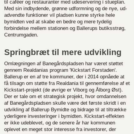
til caféer og restauranter med udeservering i stueplan.
Med sin indbydende, grønne udformning og de nye, ud-
advendte funktioner vil pladsen kunne styrke hele
bymidten ved at skabe en bedre og mere tydelig
forbindelse mellem stationen og Ballerups butiksstrøg,
Centrumgaden.
Springbræt til mere udvikling
Omlægningen af Banegårdspladsen har været støttet
gennem Realdanias program 'Kickstart Forstaden'.
Ballerup er en af tre kommuner, der i 2014 opnåede at
få tilsagn om støtte fra Realdania til gennemførelse af et
Kickstart-projekt (de øvrige er Viborg og Ålborg Øst).
Der er tale om et strategisk projekt, hvor omdannelsen
af Banegårdspladsen skulle være det første skridt i en
udvikling af Ballerup Bymidte og bidrage til at tiltrække
yderligere investeringer i bymidten. Kickstart-effekten
er ikke udeblevet, og de senere år har kommunen
oplevet en meget stor interesse fra investorer, der