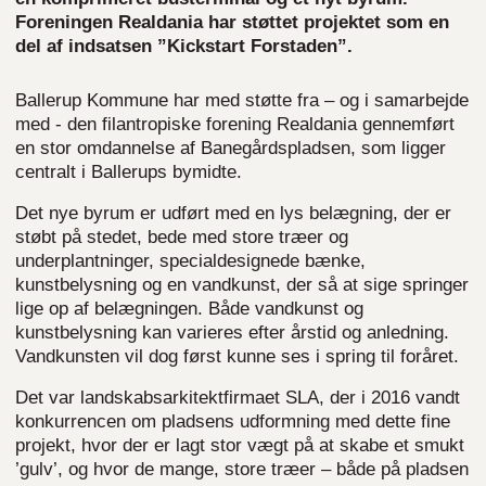
Foreningen Realdania har støttet projektet som en
del af indsatsen ”Kickstart Forstaden”.
Ballerup Kommune har med støtte fra – og i samarbejde
med - den filantropiske forening Realdania gennemført
en stor omdannelse af Banegårdspladsen, som ligger
centralt i Ballerups bymidte.
Det nye byrum er udført med en lys belægning, der er
støbt på stedet, bede med store træer og
underplantninger, specialdesignede bænke,
kunstbelysning og en vandkunst, der så at sige springer
lige op af belægningen. Både vandkunst og
kunstbelysning kan varieres efter årstid og anledning.
Vandkunsten vil dog først kunne ses i spring til foråret.
Det var landskabsarkitektfirmaet SLA, der i 2016 vandt
konkurrencen om pladsens udformning med dette fine
projekt, hvor der er lagt stor vægt på at skabe et smukt
’gulv’, og hvor de mange, store træer – både på pladsen