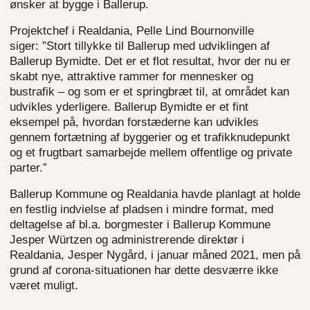
ønsker at bygge i Ballerup.
Projektchef i Realdania, Pelle Lind Bournonville
siger: ”Stort tillykke til Ballerup med udviklingen af
Ballerup Bymidte. Det er et flot resultat, hvor der nu er
skabt nye, attraktive rammer for mennesker og
bustrafik – og som er et springbræt til, at området kan
udvikles yderligere. Ballerup Bymidte er et fint
eksempel på, hvordan forstæderne kan udvikles
gennem fortætning af byggerier og et trafikknudepunkt
og et frugtbart samarbejde mellem offentlige og private
parter.”
Ballerup Kommune og Realdania havde planlagt at holde
en festlig indvielse af pladsen i mindre format, med
deltagelse af bl.a. borgmester i Ballerup Kommune
Jesper Würtzen og administrerende direktør i
Realdania, Jesper Nygård, i januar måned 2021, men på
grund af corona-situationen har dette desværre ikke
været muligt.