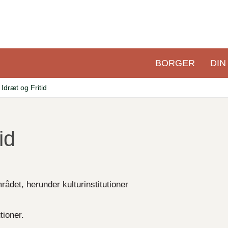
BORGER
DIN
Primær
navigation
 Idræt og Fritid
id
området, herunder kulturinstitutioner
tioner.