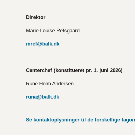
Direktør
Marie Louise Refsgaard
mref@balk.dk
Centerchef (konstitueret pr. 1. juni 2026)
Rune Holm Andersen
runa@balk.dk
Se kontaktoplysninger til de forskellige fagom