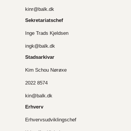
kinr@balk.dk
Sekretariatschef
Inge Trads Kjeldsen
ingk@balk.dk
Stadsarkivar
Kim Schou Nørøxe
2022 8574
kin@balk.dk
Erhverv
Erhvervsudviklingschef