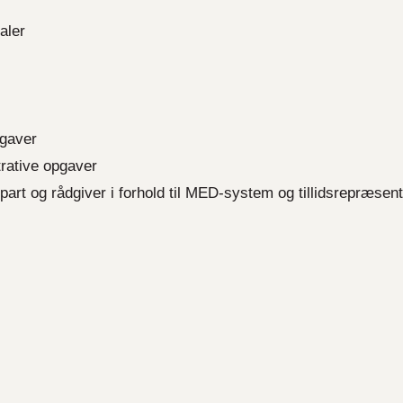
aler
pgaver
strative opgaver
gspart og rådgiver i forhold til MED-system og tillidsrepræsen