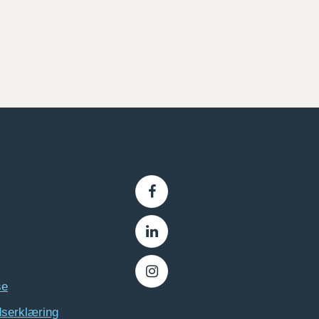
se
dserklæring