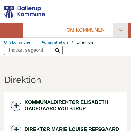
Gå
til
hovedindhold
OM KOMMUNEN
Primær
Om kommunen
Administration
Direktion
navigation
Brødkrumme
Direktion
KOMMUNALDIREKTØR ELISABETH
GADEGAARD WOLSTRUP
DIREKTØR MARIE LOUISE REFSGAARD