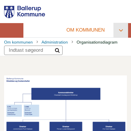
Gå
til
hovedindhold
OM KOMMUNEN
Primær
Om kommunen
Administration
Organisationsdiagram
navigation
Brødkrumme