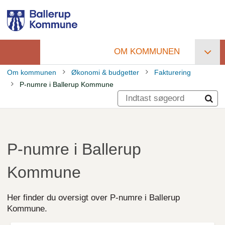
Gå
til
hovedindhold
OM KOMMUNEN
Primær
Om kommunen
Økonomi & budgetter
Fakturering
navigation
P-numre i Ballerup Kommune
Brødkrumme
P-numre i Ballerup
Kommune
Her finder du oversigt over P-numre i Ballerup
Kommune.