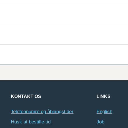
KONTAKT OS
LINKS
Telefonnumre og åbningstider
English
Husk at bestille tid
Job