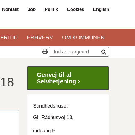
Kontakt
Job
Politik
Cookies
English
Top
navigation
 FRITID
ERHVERV
OM KOMMUNEN
Genvej til al
 18
Selvbetjening
Sundhedshuset
Gl. Rådhusvej 13,
indgang B