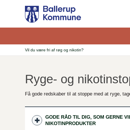
Gå
til
hovedindhold
Vil du være fri af røg og nikotin?
Brødkrumme
Ryge- og nikotinsto
Få gode redskaber til at stoppe med at ryge, ta
GODE RÅD TIL DIG, SOM GERNE V
NIKOTINPRODUKTER