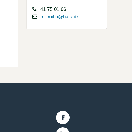
41 75 01 66
mt-miljo@balk.dk