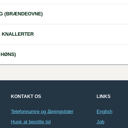
ÆG (BRÆNDEOVNE)
& KNALLERTER
 HØNS)
KONTAKT OS
LINKS
Telefonnumre og åbningstider
English
Husk at bestille tid
Job