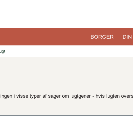
BORGER
DIN
Primær
navigation
ugt
ngen i visse typer af sager om lugtgener - hvis lugten overs