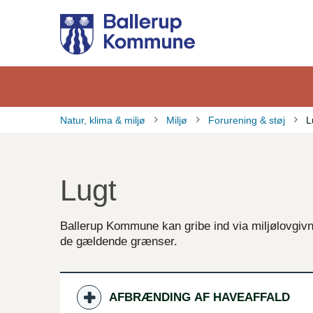
Gå
til
hovedindhold
Natur, klima & miljø
Miljø
Forurening & støj
L
Brødkrumme
Lugt
Ballerup Kommune kan gribe ind via miljølovgivni
de gældende grænser.
AFBRÆNDING AF HAVEAFFALD