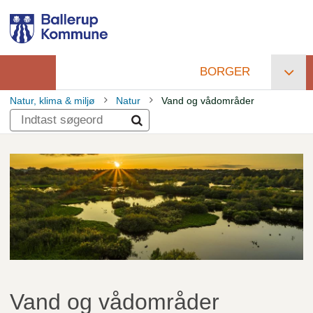
Gå
til
hovedindhold
BORGER
Primær
Natur, klima & miljø
Natur
Vand og vådområder
navigation
Brødkrumme
Vand og vådområder