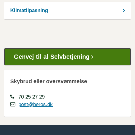
Klimatilpasning
Genvej til al Selvbetjening
Skybrud eller oversvømmelse
70 25 27 29
post@beros.dk