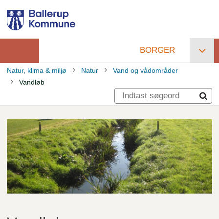
Gå
til
hovedindhold
BORGER
Primær
Natur, klima & miljø
Natur
Vand og vådområder
navigation
Vandløb
Brødkrumme