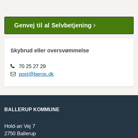
Genvej til al Selvbetjening
Skybrud eller oversvømmelse
70 25 27 29
post@beros.dk
BALLERUP KOMMUNE
Hold-an Vej 7
2750 Ballerup