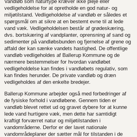
Vandløb som naturtype kræver ikke pleje eller
vedligeholdelse for at opretholde en god natur- og
miljøtilstand. Vedligeholdelse af vandløb er således et
spørgsmål om at sikre at en bestemt evne til at lede
vand væk. Vedligeholdelsen består af grødeskæring,
dvs. bortskæring af vandplanter, oprensning af sand og
sedimenter på vandløbsbunden og fjernelse af grene og
affald der kan sænke vandets hastighed. De offentlige
vandløb vedligeholdes af Ballerup Kommune og de
nærmere bestemmelser for hvordan vandløbet
vedligeholdelse kan findes i vandløbets regulativ, som
kan findes herunder. De private vandløb og dræn
vedligeholdes af den enkelte bredejer.
Ballerup Kommune arbejder også med forbedringer af
de fysiske forhold i vandløbene. Gennem tiden er
vandløb blevet rettet ud og gravet dybere for at kunne
lede vand hurtigere væk, men dette har samtidigt
kraftigt forværret natur og miljøtilstanden i
vandområderne. Derfor er der lavet nationale
vandområdeplaner der sætter mål for tilstanden i de