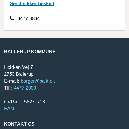
Send sikker besked
4477 3844
BALLERUP KOMMUNE
Hold-an Vej 7
2750 Ballerup
E-mail:
borger@balk.dk
Tlf.:
4477 2000
CVR-nr.: 58271713
EAN
KONTAKT OS