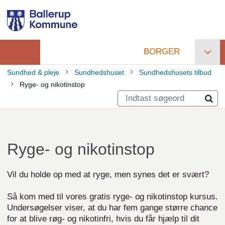
Gå
til
hovedindhold
BORGER
Primær
Sundhed & pleje
Sundhedshuset
Sundhedshusets tilbud
navigation
Ryge- og nikotinstop
Brødkrumme
Ryge- og nikotinstop
Vil du holde op med at ryge, men synes det er svært?
Så kom med til vores gratis ryge- og nikotinstop kursus.
Undersøgelser viser, at du har fem gange større chance
for at blive røg- og nikotinfri, hvis du får hjælp til dit