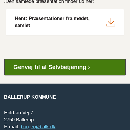
.Den samlede præsentation finder ud her:
File
Hent: Præsentationer fra mødet,
samlet
Genvej til al Selvbetjening
BALLERUP KOMMUNE
Hold-an Vej 7
2750 Ballerup
E-mail:
borger@balk.dk