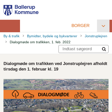
Gå
til
hovedindhold
BORGER
Primær
By & trafik
Bymidter, bydele og bykvarterer
Jonstruplejren
navigation
Dialogmøde om trafikken, 1. feb. 2022
Brødkrumme
Dialogmøde om trafikken ved Jonstruplejren afholdt
tirsdag den 1. februar kl. 19