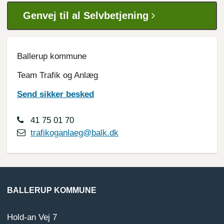
Genvej til al Selvbetjening
Ballerup kommune
Team Trafik og Anlæg
Send sikker besked
41 75 01 70
trafikoganlaeg@balk.dk
BALLERUP KOMMUNE
Hold-an Vej 7