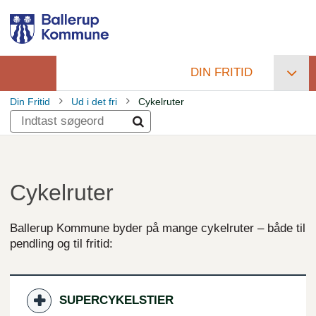
Gå
til
hovedindhold
DIN FRITID
Primær
Din Fritid
Ud i det fri
Cykelruter
navigation
Brødkrumme
Cykelruter
Ballerup Kommune byder på mange cykelruter – både til
pendling og til fritid:
SUPERCYKELSTIER