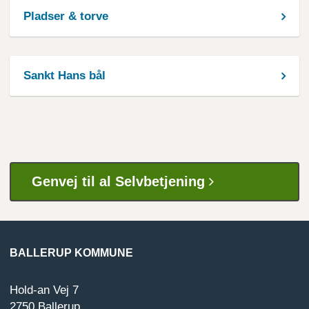
Pladser & torve
Sankt Hans bål
Genvej til al Selvbetjening
BALLERUP KOMMUNE
Hold-an Vej 7
2750 Ballerup