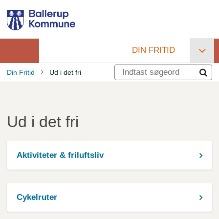
Gå
til
hovedindhold
DIN FRITID
Primær
Din Fritid
Ud i det fri
navigation
Brødkrumme
Ud i det fri
Aktiviteter & friluftsliv
Cykelruter